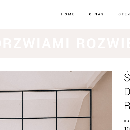
HOME
O NAS
OFE
DRZWIAMI ROZW
Ś
D
10