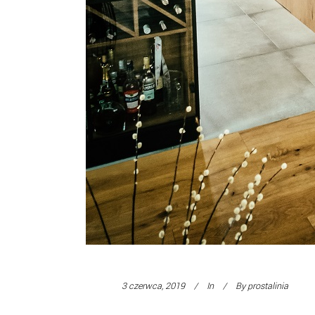
3 czerwca, 2019
In
By
prostalinia